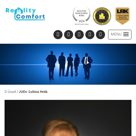
MENU
Úvod
/
JUDr. Ľubica Hrdá