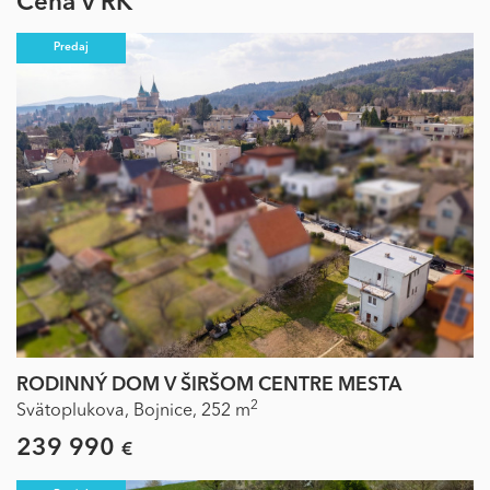
Cena v RK
Predaj
RODINNÝ DOM V ŠIRŠOM CENTRE MESTA
2
Svätoplukova,
Bojnice,
252 m
239 990
€