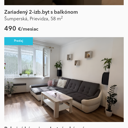
Zariadený 2-izb.byt s balkónom
2
Šumperská,
Prievidza,
58 m
490
€/mesiac
Predaj