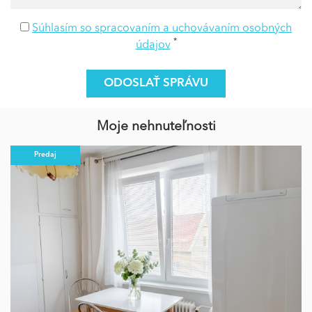
Súhlasím so spracovaním a uchovávaním osobných
*
údajov
Moje nehnuteľnosti
Predaj