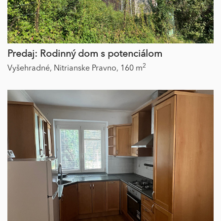
Predaj: Rodinný dom s potenciálom
2
Vyšehradné,
Nitrianske Pravno,
160 m