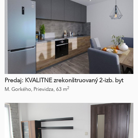
Predaj: KVALITNE zrekonštruovaný 2-izb. byt
2
M. Gorkého,
Prievidza,
63 m