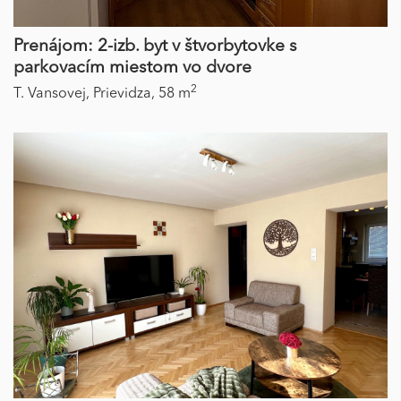
Prenájom: 2-izb. byt v štvorbytovke s
parkovacím miestom vo dvore
2
T. Vansovej,
Prievidza,
58 m