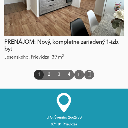
PRENÁJOM: Nový, kompletne zariadený 1-izb.
byt
2
Jesenského,
Prievidza,
39 m
1
2
3
4
G. Švéniho 2662/3B
971 01 Prievidza