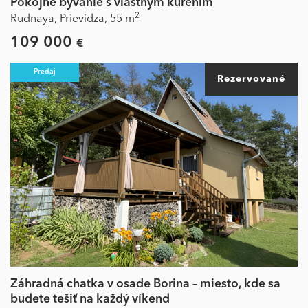
Pokojné bývanie s vlastným kúrením
2
Rudnaya,
Prievidza,
55 m
109 000
€
Predaj
Rezervované
Záhradná chatka v osade Borina – miesto, kde sa
budete tešiť na každý víkend