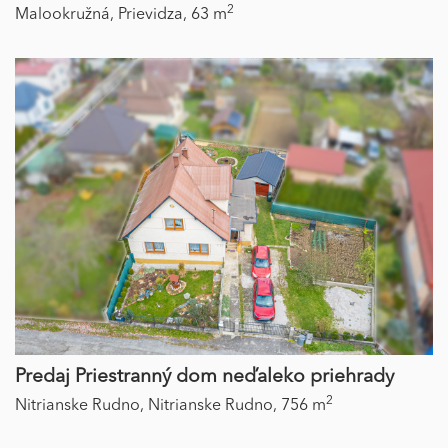
2
Malookružná,
Prievidza,
63 m
Predaj Priestranný dom neďaleko priehrady
2
Nitrianske Rudno,
Nitrianske Rudno,
756 m