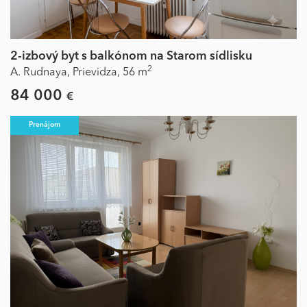
2-izbový byt s balkónom na Starom sídlisku
2
A. Rudnaya,
Prievidza,
56 m
84 000
€
Prenájom