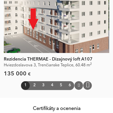
Rezidencia THERMAE - Dizajnový loft A107
2
Hviezdoslavova 3,
Trenčianske Teplice,
60.48 m
135 000
€
1
2
3
4
5
6
Certifikáty a ocenenia