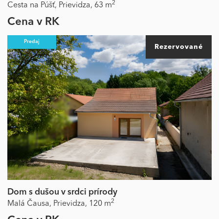
2
Cesta na Púšť,
Prievidza,
63 m
Cena v RK
Predaj
Rezervované
Dom s dušou v srdci prírody
2
Malá Čausa,
Prievidza,
120 m