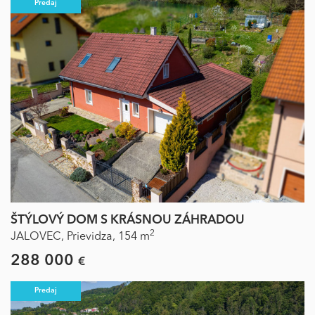
Predaj
ŠTÝLOVÝ DOM S KRÁSNOU ZÁHRADOU
2
JALOVEC,
Prievidza,
154 m
288 000
€
Predaj