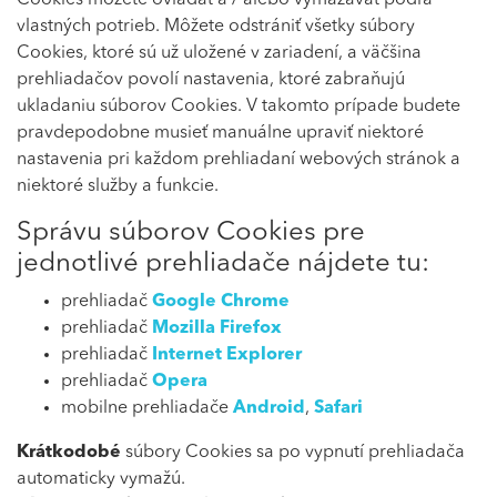
Cookies môžete ovládať a / alebo vymazávať podľa
vlastných potrieb. Môžete odstrániť všetky súbory
Cookies, ktoré sú už uložené v zariadení, a väčšina
prehliadačov povolí nastavenia, ktoré zabraňujú
ukladaniu súborov Cookies. V takomto prípade budete
pravdepodobne musieť manuálne upraviť niektoré
nastavenia pri každom prehliadaní webových stránok a
niektoré služby a funkcie.
Správu súborov Cookies pre
jednotlivé prehliadače nájdete tu:
prehliadač
Google Chrome
prehliadač
Mozilla Firefox
prehliadač
Internet Explorer
prehliadač
Opera
mobilne prehliadače
Android
,
Safari
Krátkodobé
súbory Cookies sa po vypnutí prehliadača
automaticky vymažú.