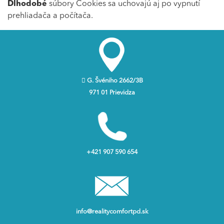
Dlhodobé
súbory Cookies sa uchovajú aj po vypnutí
prehliadača a počítača.
G. Švéniho 2662/3B
971 01 Prievidza
+421 907 590 654
info@realitycomfortpd.sk