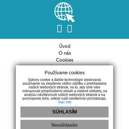
Úvod
O nás
Cookies
Ako pracujeme
Používame cookies
Nehnuteľnosti
Súbory cookie a ďalšie technológie sledovania
Náš tím
používame na zlepšenie vášho zážitku z prehliadania
našich webových stránok, na to, aby sme vám
VPS
zobrazovali prispôsobený obsah a cielené reklamy, na
analýzu návštevnosti našich webových stránok a na
Články
pochopenie toho, odkiaľ naši návštevníci prichádzajú.
Etický kódex
Viac info
Ochrana OÚ
SÚHLASÍM
Reklamácia
Kontakt
Nesúhlasím