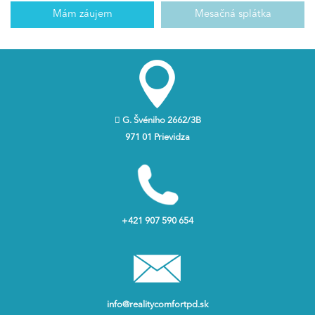
Mám záujem
Mesačná splátka
G. Švéniho 2662/3B
971 01 Prievidza
+421 907 590 654
info@realitycomfortpd.sk