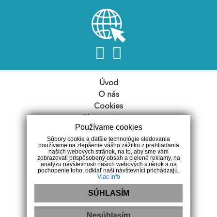
Úvod
O nás
Cookies
Ako pracujeme
Používame cookies
Nehnuteľnosti
Súbory cookie a ďalšie technológie sledovania
Náš tím
používame na zlepšenie vášho zážitku z prehliadania
našich webových stránok, na to, aby sme vám
VPS
zobrazovali prispôsobený obsah a cielené reklamy, na
analýzu návštevnosti našich webových stránok a na
Články
pochopenie toho, odkiaľ naši návštevníci prichádzajú.
Etický kódex
Viac info
Ochrana OÚ
SÚHLASÍM
Reklamácia
Kontakt
Nesúhlasím