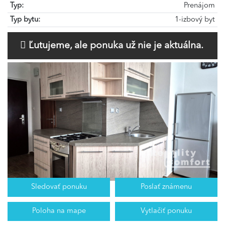
Typ:
Prenájom
Typ bytu:
1-izbový byt
Ľutujeme, ale ponuka už nie je aktuálna.
Sledovať ponuku
Poslať známenu
Poloha na mape
Vytlačiť ponuku