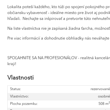
Lokalita poteší každého, kto túži po spojení pokojného pr
občiansku vybavenosť – ideálne miesto pre život aj podnika
hľadali. Nechajte sa inšpirovať a pretvorte túto nehnuteľ
Na liste vlastníctva nie je zapísaná žiadna ťarcha, možn
Pre viac informácií a dohodnutie obhliadky nás neváhajte k
SPOĽAHNITE SA NA PROFESIONÁLOV - realitná kancelári
kraji!
Vlastnosti
Status:
rezervovan
Vlastníctvo:
osobn
Plocha pozemku:
508 m