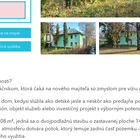
ha na mape
čná splátka
nosti?
ikom, ktorá čaká na nového majiteľa so zmyslom pre víziu a 
ý dom, kedysi slúžila ako detské jasle a neskôr ako predajňa p
zión, objekt služieb alebo investičný projekt s výborným poten
8 m², jedná sa o dvojpodlažnú stavbu o zastavanej ploche 14
ú atmosféru dotvára potok, ktorý lemuje zadnú časť pozemku –
eho využitia.