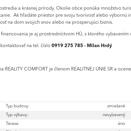
ostredia a krásnej prírody. Okolie obce ponúka množstvo turist
nie. Ak hľadáte priestor pre svoju tvorivosť alebo výbornú inv
nosť na dom svojich snov alebo na prosperujúci biznis.
osť financovania je aj prostredníctvom HÚ, s ktorého vybaven
ontaktovať na tel. číslo
0919 275 785 - Milan Hrdý
a REALITY COMFORT je členom REALITNEJ ÚNIE SR a ocenená 
é
Typ budovy:
zmiešané
é
Typ výbavy:
nevybavený
2
Terasa:
áno