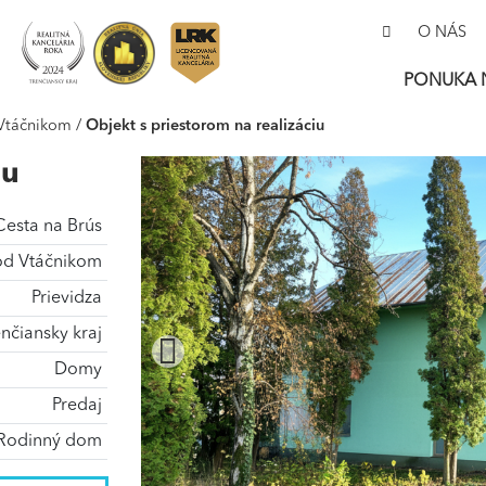
O NÁS
PONUKA 
 Vtáčnikom
/
Objekt s priestorom na realizáciu
iu
Cesta na Brús
d Vtáčnikom
Prievidza
nčiansky kraj
Domy
Predaj
Rodinný dom