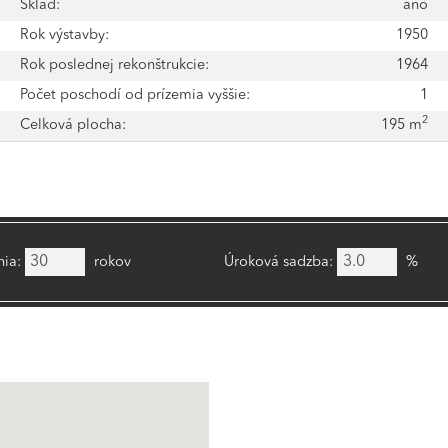
a
Sklad:
áno
2
Rok výstavby:
1950
2
Rok poslednej rekonštrukcie:
1964
v
Počet poschodí od prízemia vyššie:
1
2
6
Celková plocha:
195 m
ia:
rokov
Úroková sadzba:
%