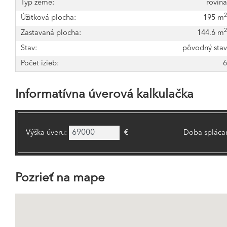
Typ zeme:
rovin
Úžitková plocha:
195 m
Zastavaná plocha:
144.6 m
Stav:
pôvodný sta
Počet izieb:
Informatívna úverová kalkulačka
Výška úveru:
€
Doba splácan
Pozrieť na mape