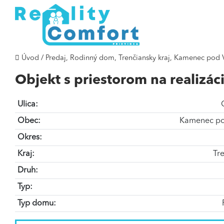
Úvod
/
Predaj, Rodinný dom, Trenčiansky kraj, Kamenec pod
Objekt s priestorom na realizác
Ulica:
Obec:
Kamenec po
Okres:
Kraj:
Tre
Druh:
Typ:
Typ domu: