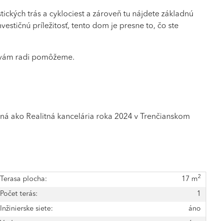
ických trás a cyklociest a zároveň tu nájdete základnú
estičnú príležitosť, tento dom je presne to, čo ste
ím vám radi pomôžeme.
ako Realitná kancelária roka 2024 v Trenčianskom
2
Terasa plocha:
17 m
Počet terás:
1
Inžinierske siete:
áno