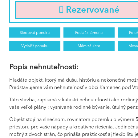
Rezervované
Sledovať ponuku
Poslať známenu
Polo
Vytlačiť ponuku
Mám záujem
Mesa
Popis nehnuteľnosti:
Hľadáte objekt, ktorý má dušu, históriu a nekonečné mož
Predstavujeme vám nehnuteľnosť v obci Kamenec pod Vtáčn
Táto stavba, zapísaná v katastri nehnuteľností ako rodinn
vaše veľké plány : vysnívané rodinné bývanie, útulný pen
Objekt stojí na slnečnom, rovinatom pozemku o výmere 50
priestoru pre vaše nápady a kreatívne riešenia. Jedinečn
možný z dvoch strán, čo prináša praktickosť aj flexibilitu j