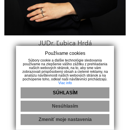
JUDr. Ľubica Hrdá
majiteľka realitnej kancelárie
Používame cookies
Súbory cookie a ďalšie technológie sledovania
používame na zlepšenie vášho zážitku z prehliadania
našich webových stránok, na to, aby sme vám
zobrazovali prispôsobený obsah a cielené reklamy, na
analýzu návštevnosti našich webových stránok a na
+421 907 590 654
hrda@realitycomfortpd.sk
pochopenie toho, odkiaľ naši návštevníci prichádzajú.
Viac info
SÚHLASÍM
Aktuálna ponuka
Certifikáty
Referencie
Nesúhlasím
Radi Vám poradíme
Zmeniť moje nastavenia