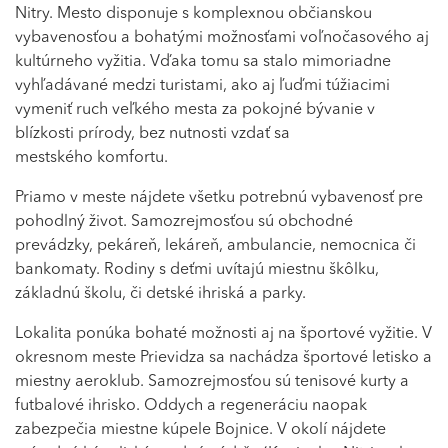
Nitry. Mesto disponuje s komplexnou občianskou
vybavenosťou a bohatými možnosťami voľnočasového aj
kultúrneho vyžitia. Vďaka tomu sa stalo mimoriadne
vyhľadávané medzi turistami, ako aj ľuďmi túžiacimi
vymeniť ruch veľkého mesta za pokojné bývanie v
blízkosti prírody, bez nutnosti vzdať sa
mestského komfortu.
Priamo v meste nájdete všetku potrebnú vybavenosť pre
pohodlný život. Samozrejmosťou sú obchodné
prevádzky, pekáreň, lekáreň, ambulancie, nemocnica či
bankomaty. Rodiny s deťmi uvítajú miestnu škôlku,
základnú školu, či detské ihriská a parky.
Lokalita ponúka bohaté možnosti aj na športové vyžitie. V
okresnom meste Prievidza sa nachádza športové letisko a
miestny aeroklub. Samozrejmosťou sú tenisové kurty a
futbalové ihrisko. Oddych a regeneráciu naopak
zabezpečia miestne kúpele Bojnice. V okolí nájdete