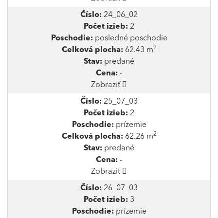
Číslo:
24_06_02
Počet izieb:
2
Poschodie:
posledné poschodie
2
Celková plocha:
62.43 m
Stav:
predané
Cena:
-
Zobraziť
Číslo:
25_07_03
Počet izieb:
2
Poschodie:
prízemie
2
Celková plocha:
62.26 m
Stav:
predané
Cena:
-
Zobraziť
Číslo:
26_07_03
Počet izieb:
3
Poschodie:
prízemie