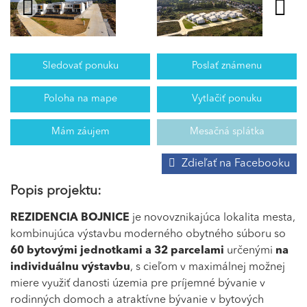
Sledovať ponuku
Poslať známenu
Poloha na mape
Vytlačiť ponuku
Mám záujem
Mesačná splátka
Zdieľať na Facebooku
Popis projektu:
REZIDENCIA BOJNICE
je novovznikajúca lokalita mesta,
kombinujúca výstavbu moderného obytného súboru so
60 bytovými jednotkami a 32 parcelami
určenými
na
individuálnu výstavbu
, s cieľom v maximálnej možnej
miere využiť danosti územia pre príjemné bývanie v
rodinných domoch a atraktívne bývanie v bytových