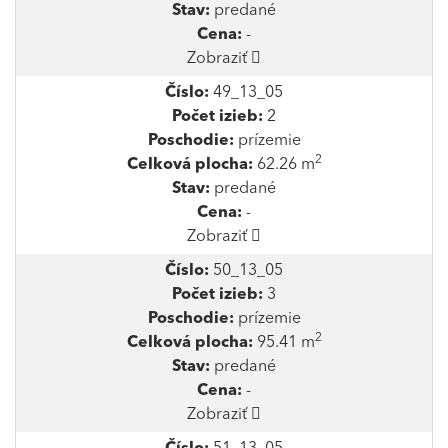
Stav:
predané
Cena:
-
Zobraziť
Číslo:
49_13_05
Počet izieb:
2
Poschodie:
prízemie
2
Celková plocha:
62.26 m
Stav:
predané
Cena:
-
Zobraziť
Číslo:
50_13_05
Počet izieb:
3
Poschodie:
prízemie
2
Celková plocha:
95.41 m
Stav:
predané
Cena:
-
Zobraziť