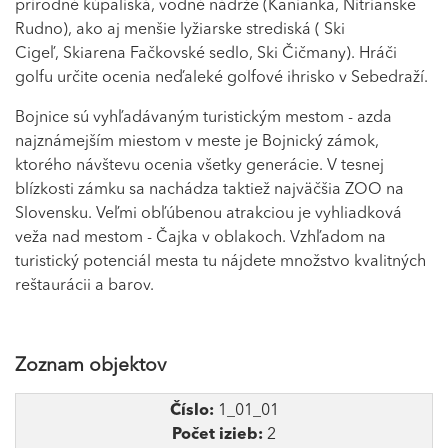
prírodné kúpaliská, vodné nádrže (Kanianka, Nitrianske
Rudno), ako aj menšie lyžiarske strediská ( Ski
Cigeľ, Skiarena Fačkovské sedlo, Ski Čičmany). Hráči
golfu určite ocenia neďaleké golfové ihrisko v Sebedraží.
Bojnice sú vyhľadávaným turistickým mestom - azda
najznámejším miestom v meste je Bojnický zámok,
ktorého návštevu ocenia všetky generácie. V tesnej
blízkosti zámku sa nachádza taktiež najväčšia ZOO na
Slovensku. Veľmi obľúbenou atrakciou je vyhliadková
veža nad mestom - Čajka v oblakoch. Vzhľadom na
turistický potenciál mesta tu nájdete množstvo kvalitných
reštaurácii a barov.
Zoznam objektov
Číslo:
1_01_01
Počet izieb:
2