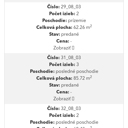
Číslo:
29_08_03
Počet izieb:
2
Poschodie:
prízemie
2
Celková plocha:
62.26 m
Stav:
predané
Cena:
-
Zobraziť
Číslo:
31_08_03
Počet izieb:
3
Poschodie:
posledné poschodie
2
Celková plocha:
85.72 m
Stav:
predané
Cena:
-
Zobraziť
Číslo:
32_08_03
Počet izieb:
2
Poschodie:
posledné poschodie
2