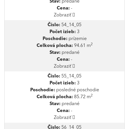
Stav:
predané
Cena:
-
Zobraziť
Číslo:
54_14_05
Počet izieb:
3
Poschodie:
prízemie
2
Celková plocha:
94.61 m
Stav:
predané
Cena:
-
Zobraziť
Číslo:
55_14_05
Počet izieb:
3
Poschodie:
posledné poschodie
2
Celková plocha:
85.72 m
Stav:
predané
Cena:
-
Zobraziť
Číslo:
56_14_05