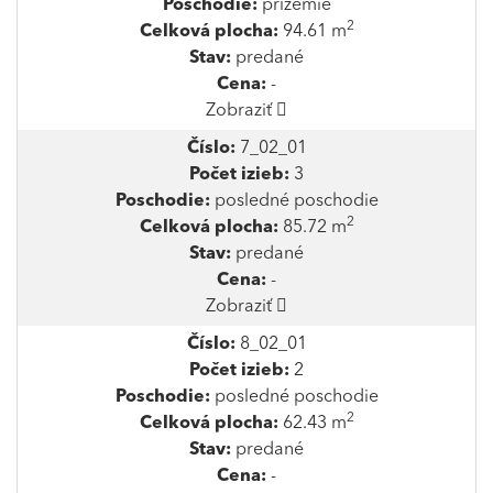
Poschodie:
prízemie
2
Celková plocha:
94.61 m
Stav:
predané
Cena:
-
Zobraziť
Číslo:
7_02_01
Počet izieb:
3
Poschodie:
posledné poschodie
2
Celková plocha:
85.72 m
Stav:
predané
Cena:
-
Zobraziť
Číslo:
8_02_01
Počet izieb:
2
Poschodie:
posledné poschodie
2
Celková plocha:
62.43 m
Stav:
predané
Cena:
-