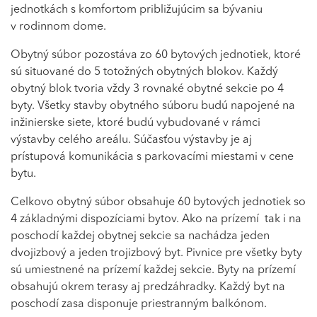
jednotkách s komfortom približujúcim sa bývaniu
v rodinnom dome.
Obytný súbor pozostáva zo 60 bytových jednotiek, ktoré
sú situované do 5 totožných obytných blokov. Každý
obytný blok tvoria vždy 3 rovnaké obytné sekcie po 4
byty. Všetky stavby obytného súboru budú napojené na
inžinierske siete, ktoré budú vybudované v rámci
výstavby celého areálu. Súčasťou výstavby je aj
prístupová komunikácia s parkovacími miestami v cene
bytu.
Celkovo obytný súbor obsahuje 60 bytových jednotiek so
4 základnými dispozíciami bytov. Ako na prízemí tak i na
poschodí každej obytnej sekcie sa nachádza jeden
dvojizbový a jeden trojizbový byt. Pivnice pre všetky byty
sú umiestnené na prízemí každej sekcie. Byty na prízemí
obsahujú okrem terasy aj predzáhradky. Každý byt na
poschodí zasa disponuje priestranným balkónom.